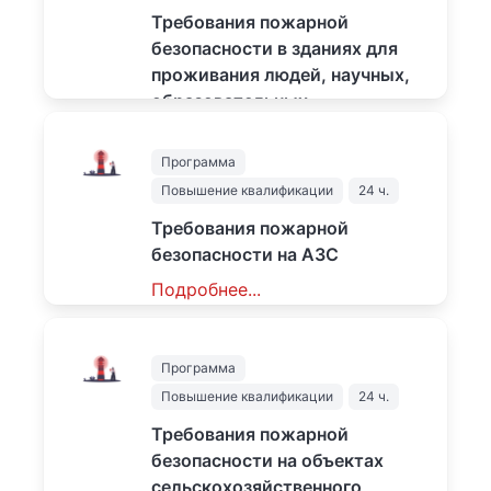
Требования пожарной
безопасности в зданиях для
проживания людей, научных,
образовательных,
культурно-просветительных,
зрелищных и лечебных
Программа
учреждениях
Повышение квалификации
24 ч.
Подробнее...
Требования пожарной
безопасности на АЗС
1500
₽
Подробнее...
1500
₽
Программа
Повышение квалификации
24 ч.
Требования пожарной
безопасности на объектах
сельскохозяйственного