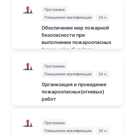
1500
₽
Программа
Повышение квалификации
24 ч.
Обеспечение мер пожарной
безопасности при
выполнении пожароопасных
(огневых) работ (для
работников рабочих
профессий)
Программа
Подробнее...
Повышение квалификации
24 ч.
Организация и проведение
1500
₽
пожароопасных(огневых)
работ
Подробнее...
1500
₽
Программа
Повышение квалификации
24 ч.