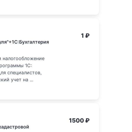
1
₽
нуля"+1С:Бухгалтерия
 и налогообложение
рограммы 1С:
для специалистов,
ий учет на ...
1500
₽
кадастровой