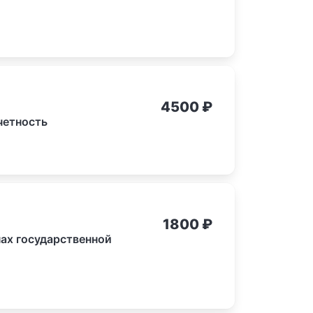
4500
₽
четность
1800
₽
ах государственной