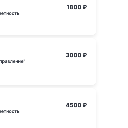
1800
₽
четность
3000
₽
правление"
4500
₽
четность